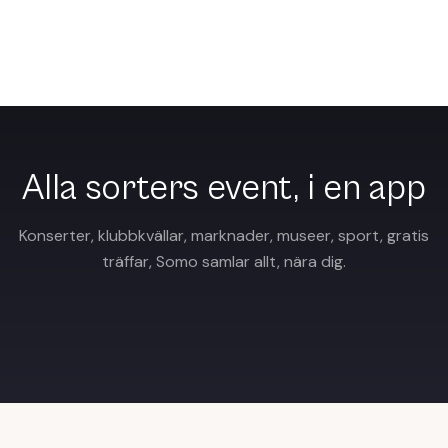
Spara, få en påminnelse och gå. Somo håller er nästa dejt
ett tryck bort.
Alla sorters event, i en app
Konserter, klubbkvällar, marknader, museer, sport, gratis
träffar, Somo samlar allt, nära dig.
Musik & konsert
Nattliv & klubb
Mat & dryck
Träning & sport
Konst & kultur
Familj & barn