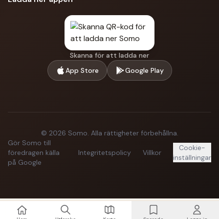
Skanna för att ladda ner
App Store
Google Play
©
2026
Somo.
Alla rättigheter förbehållna.
Gör Somo till
Cookie-
föredragen källa
Integritetspolicy
Villkor
inställningar
på Google