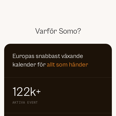
Varför Somo?
Europas snabbast växande
kalender för
allt som händer
122k+
AKTIVA EVENT