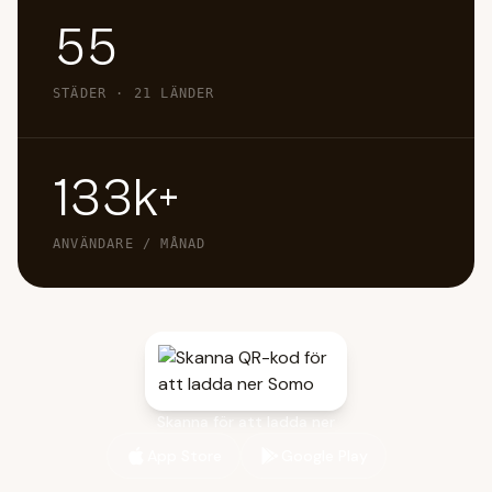
55
STÄDER · 21 LÄNDER
133k+
ANVÄNDARE / MÅNAD
Skanna för att ladda ner
App Store
Google Play