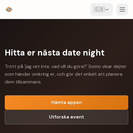
🇬🇧
Event
Karta
Hitta er nästa date night
Ställen
Trött på 'jag vet inte, vad vill du göra?' Somo visar dejter
För arrangörer
som händer omkring er, och gör det enkelt att planera
dem tillsammans.
Skapa event
Ladda ner appen
Hämta appen
Utforska event