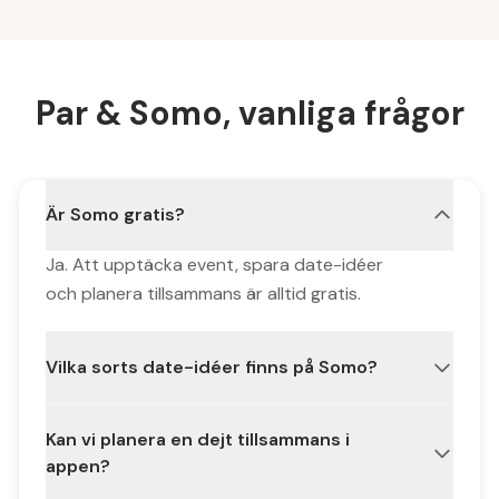
Par & Somo, vanliga frågor
Är Somo gratis?
Ja. Att upptäcka event, spara date-idéer
och planera tillsammans är alltid gratis.
Vilka sorts date-idéer finns på Somo?
Allt, konserter, middagar, standup,
Kan vi planera en dejt tillsammans i
utställningar, marknader, uteevent och
appen?
spontana pop-ups i alla storlekar och