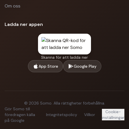
Om oss
Ladda ner appen
Skanna för att ladda ner
App Store
Google Play
©
2026
Somo.
Alla rättigheter förbehållna.
Gör Somo till
Cookie-
föredragen källa
Integritetspolicy
Villkor
inställningar
på Google