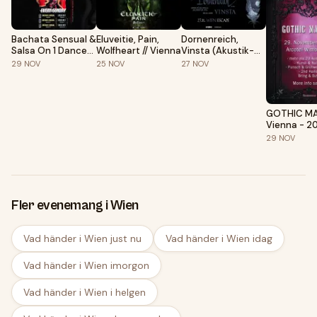
Bachata Sensual &
Eluveitie, Pain,
Dornenreich,
Salsa On 1 Dance
Wolfheart // Vienna
Vinsta (Akustik-
Classes | Every
Konzert)
29
NOV
25
NOV
27
NOV
Sunday
GOTHIC M
Vienna - 2
29
NOV
Fler evenemang i Wien
Vad händer i Wien just nu
Vad händer i Wien idag
Vad händer i Wien imorgon
Vad händer i Wien i helgen