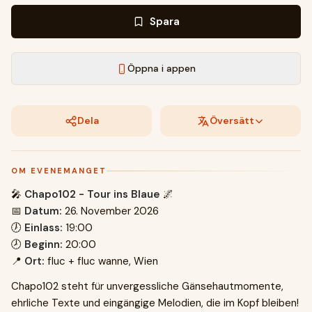
Spara
Öppna i appen
Dela
Översätt
OM EVENEMANGET
🎤
Chapo102 - Tour ins Blaue
🌌
📅
Datum:
26. November 2026
🕖
Einlass:
19:00
🕗
Beginn:
20:00
📍
Ort:
fluc + fluc wanne, Wien
Chapo102 steht für unvergessliche Gänsehautmomente,
ehrliche Texte und eingängige Melodien, die im Kopf bleiben!