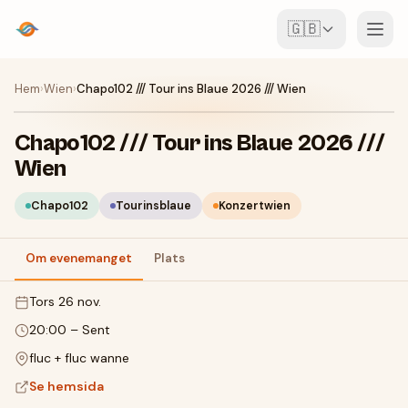
🇬🇧
Event
Hem
›
Wien
›
Chapo102 /// Tour ins Blaue 2026 /// Wien
Karta
Chapo102 /// Tour ins Blaue 2026 ///
Wien
Ställen
Chapo102
Tourinsblaue
Konzertwien
För arrangörer
Om evenemanget
Plats
Skapa event
Ladda ner appen
tors 26 nov.
20:00
–
Sent
fluc + fluc wanne
Se hemsida