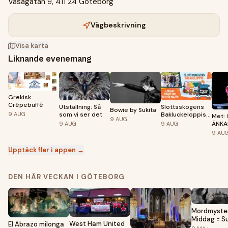
Vasagatan 9, 411 24 Göteborg
Vägbeskrivning
Visa karta
Liknande evenemang
Grekisk
Crêpebuffé
Utställning: Så
Slottsskogens
Bowie by Sukita
9
AUG
som vi ser det
Bakluckeloppis /
Met:
9
AUG
Bagageloppis
ÄNKA
9
AUG
9
AUG
2026
på Bi
9
AU
Upptäck fler i appen →
DEN HÄR VECKAN I GÖTEBORG
Mordmyster
Middag = S
West Ham United
El Abrazo milonga
(Göteborg)