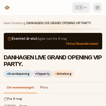
🇬🇧
Event
Hem
›
Göteborg
›
DANHAGEN LIVE GRAND OPENING VIP PARTY.
Karta
Eventet är slut
Ägde rum
fre 8 maj
Hitta liknande event
Ställen
DANHAGEN LIVE GRAND OPENING VIP
För arrangörer
PARTY.
Skapa event
Ladda ner appen
Grandopening
Vipparty
Göteborg
Om evenemanget
Plats
fre 8 maj