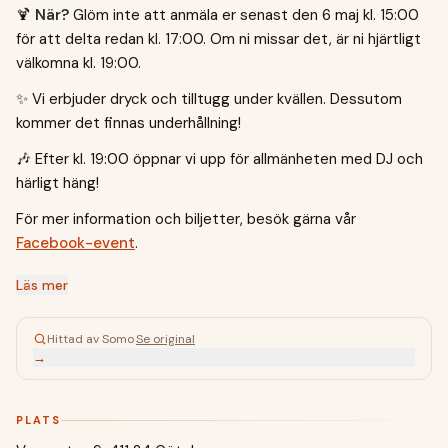
🍹
När?
Glöm inte att anmäla er senast den 6 maj kl. 15:00
för att delta redan kl. 17:00. Om ni missar det, är ni hjärtligt
välkomna kl. 19:00.
✨ Vi erbjuder dryck och tilltugg under kvällen. Dessutom
kommer det finnas underhållning!
🎶 Efter kl. 19:00 öppnar vi upp för allmänheten med DJ och
härligt häng!
För mer information och biljetter, besök gärna vår
Facebook-event
.
Läs mer
Hittad av Somo
·
Se original
→
PLATS