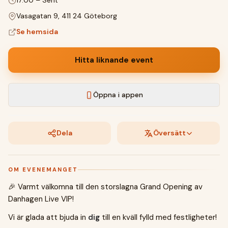
17:00
–
Sent
Vasagatan 9, 411 24 Göteborg
Se hemsida
Hitta liknande event
Öppna i appen
Dela
Översätt
OM EVENEMANGET
🎉 Varmt välkomna till den storslagna Grand Opening av
Danhagen Live VIP!
Vi är glada att bjuda in
dig
till en kväll fylld med festligheter!