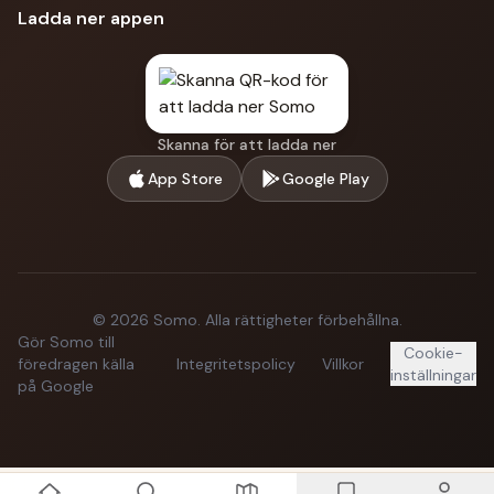
Ladda ner appen
Skanna för att ladda ner
App Store
Google Play
©
2026
Somo.
Alla rättigheter förbehållna.
Gör Somo till
Cookie-
föredragen källa
Integritetspolicy
Villkor
inställningar
på Google