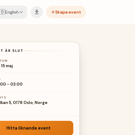
🇧
English
Skapa event
T ÄR SLUT
TUM
 15 maj
D
:00
-
03:00
ATS
lkan 5, 0178 Oslo, Norge
Hitta liknande event