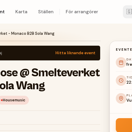
🇬
nt
Karta
Ställen
För arrangörer
rket - Monaco B2B Sola Wang
EVENTE
aj
Hitta liknande event
DA
fre
ose @ Smelteverket
TI
Sola Wang
22
PL
Housemusic
Vu