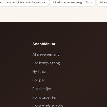
ad händer i Oslo nästa vecka
Gratis evenemang i Oslo
Alla
Snabblänkar
Alla evenemang
För kompisgäng
Ny i stan
För par
För familjer
För studenter
För att gå ut själv