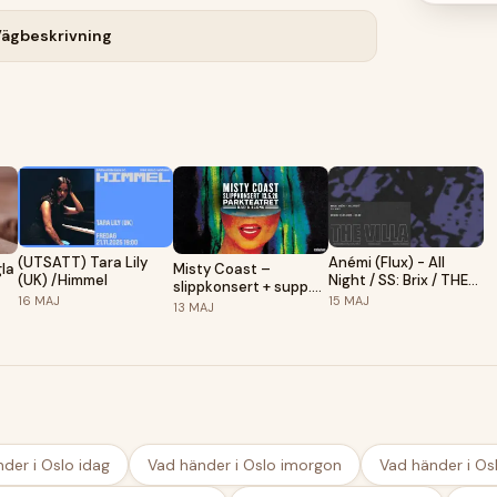
ägbeskrivning
(UTSATT) Tara Lily
Anémi (Flux) - All
la
Misty Coast –
(UK) /Himmel
Night / SS: Brix / THE
slippkonsert + supp.
VILLA
16
MAJ
15
MAJ
Ayka | Parkteatret
13
MAJ
der i Oslo idag
Vad händer i Oslo imorgon
Vad händer i Osl