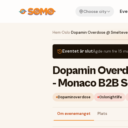
Eve
Choose city
Hem
›
Oslo
›
Dopamin Overdose @ Smelteve
Eventet är slut
Ägde rum
fre 15 m
Dopamin Overd
- Monaco B2B 
Dopaminoverdose
Oslonightlife
Om evenemanget
Plats