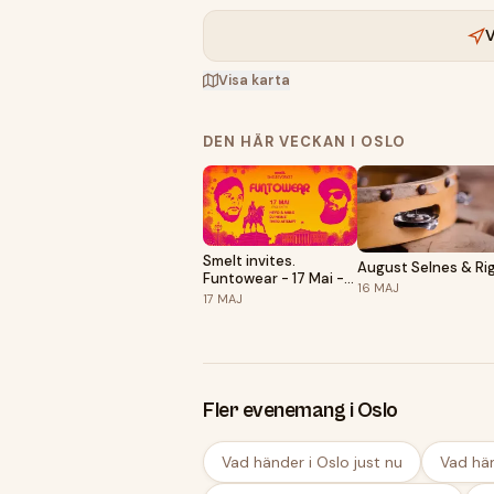
V
Visa karta
DEN HÄR VECKAN I OSLO
Smelt invites.
August Selnes & Rig
Funtowear - 17 Mai -
16
MAJ
FREE ENTRY!
17
MAJ
Fler evenemang i Oslo
Vad händer i Oslo just nu
Vad hän