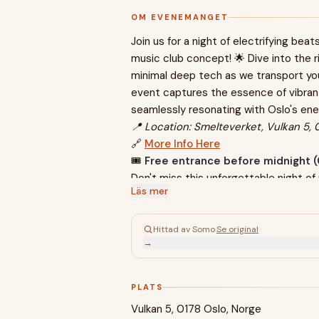
OM EVENEMANGET
Join us for a night of electrifying beat
music club concept! 🌟 Dive into the 
minimal deep tech as we transport yo
event captures the essence of vibra
seamlessly resonating with Oslo's ener
📍 Location: Smelteverket, Vulkan 5, 
🔗
More Info Here
🎟
Free entrance before midnight (
Don't miss this unforgettable night of
Läs mer
Hittad av Somo
·
Se original
→
PLATS
Vulkan 5, 0178 Oslo, Norge