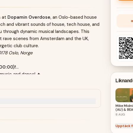
s at
Dopamin Overdose
, an Oslo-based house
rich and vibrant sounds of house, tech house, and
u through dynamic musical landscapes. This
nt rave scenes from Amsterdam and the UK,
getic club culture.
0178 Oslo, Norge
00:00)!
 music and dance! 🔥
Liknan
Mike Midn
(AU) & BE
(NL)
8
AUG
Upptäck f