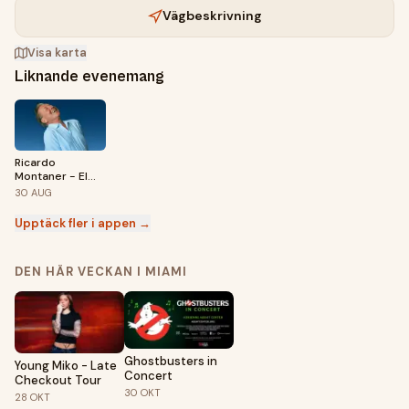
Vägbeskrivning
Visa karta
Liknande evenemang
Ricardo
Montaner - El
Último Regreso
30
AUG
Tour
Upptäck fler i appen →
DEN HÄR VECKAN I MIAMI
Ghostbusters in
Young Miko - Late
Concert
Checkout Tour
30
OKT
28
OKT