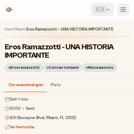
🇬🇧
Event
Hem
›
Miami
›
Eros Ramazzotti - UNA HISTORIA IMPORTANTE
Karta
Eros Ramazzotti - UNA HISTORIA
IMPORTANTE
Ställen
Erosramazzotti
Conciertomiami
Músicaenvivo
För arrangörer
Om evenemanget
Plats
Skapa event
Ladda ner appen
sön 1 nov.
01:00
–
Sent
601 Biscayne Blvd, Miami, FL 33132
Se hemsida