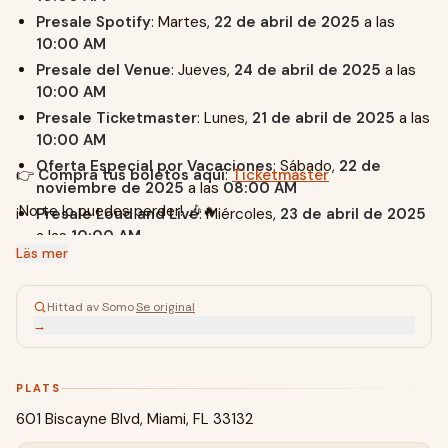
Presale Spotify
: Martes,
22 de abril de 2025
a las
10:00 AM
Presale del Venue
: Jueves,
24 de abril de 2025
a las
10:00 AM
Presale Ticketmaster
: Lunes,
21 de abril de 2025
a las
10:00 AM
Oferta Especial por Vacaciones
: Sábado,
22 de
👉
Compra tus boletos aquí
:
Ticketmaster
noviembre de 2025
a las
08:00 AM
¡No te lo puedes perder! 🎶🔥
Presale Loud and Live
: Miércoles,
23 de abril de 2025
a las
10:00 AM
Läs mer
Presale de Oferta de Asiento Central
: Lunes,
21 de
abril de 2025
a las
10:00 AM
Hittad av Somo
·
Se original
→
PLATS
601 Biscayne Blvd, Miami, FL 33132