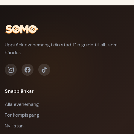
Upptäck evenemang i din stad. Din guide till allt som
händer.
Snabblänkar
Alla evenemang
För kompisgäng
Ny i stan