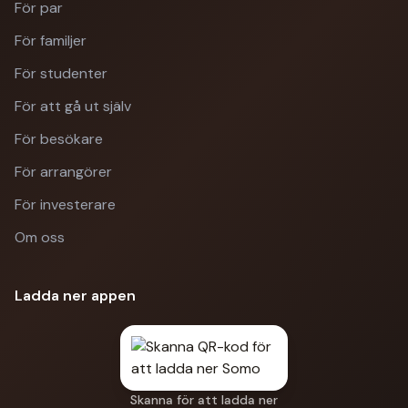
För par
För familjer
För studenter
För att gå ut själv
För besökare
För arrangörer
För investerare
Om oss
Ladda ner appen
Skanna för att ladda ner