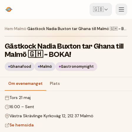
🇬🇧
Event
Hem
›
Malmö
›
Gästkock Nadia Buxton tar Ghana till Malmö 🇬🇭 ~ BOKA!
Karta
Gästkock Nadia Buxton tar Ghana till
Malmö 🇬🇭 ~ BOKA!
Ställen
Ghanafood
Malmö
Gastronomynight
För arrangörer
Om evenemanget
Plats
Skapa event
Ladda ner appen
tors 21 maj
16:00
–
Sent
Västra Skrävlinge Kyrkoväg 12, 212 37 Malmö
Se hemsida