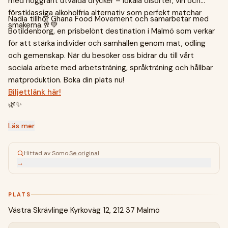
med noggrant utvalda drycker – lokala ölsorter, vin och
förstklassiga alkoholfria alternativ som perfekt matchar
Nadia tillhör Ghana Food Movement och samarbetar med
smakerna.🥂💚
Botildenborg, en prisbelönt destination i Malmö som verkar
för att stärka individer och samhällen genom mat, odling
och gemenskap. När du besöker oss bidrar du till vårt
sociala arbete med arbetsträning, språkträning och hållbar
matproduktion. Boka din plats nu!
Biljettlänk här!
🌿✨
Läs mer
Hittad av Somo
·
Se original
→
PLATS
Västra Skrävlinge Kyrkoväg 12, 212 37 Malmö