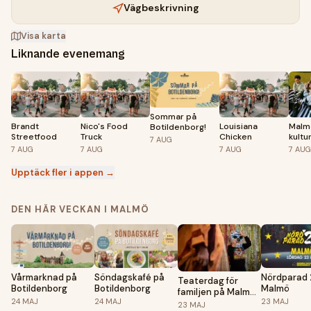
Vägbeskrivning
Visa karta
Liknande evenemang
Sommar på
Brandt
Nico's Food
Louisiana
Malm
Botildenborg!
Streetfood
Truck
Chicken
kultu
7
AUG
7
AUG
7
AUG
7
AUG
7
AUG
Upptäck fler i appen →
DEN HÄR VECKAN I MALMÖ
Vårmarknad på
Söndagskafé på
Nördparad 
Teaterdag för
Botildenborg
Botildenborg
Malmö
familjen på Malmö
24
MAJ
24
MAJ
23
MAJ
Stadsteater
23
MAJ