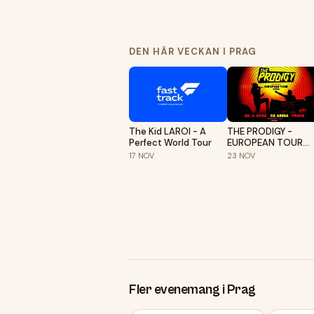
DEN HÄR VECKAN I PRAG
The Kid LAROI - A
THE PRODIGY -
Perfect World Tour
EUROPEAN TOUR
2026 | PRAHA
17
NOV
23
NOV
Fler evenemang i Prag