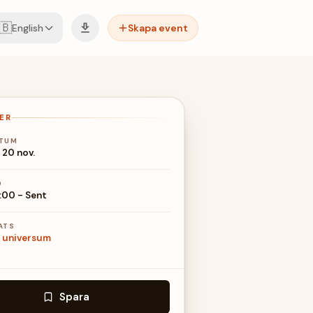
🇧
English
Skapa event
ER
TUM
 20 nov.
D
:00
-
Sent
ATS
 universum
Spara