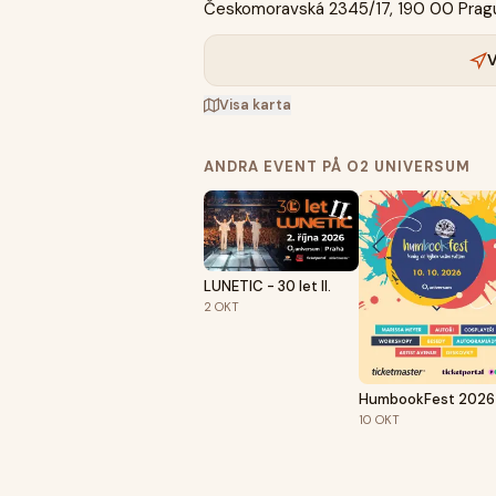
Českomoravská 2345/17, 190 00 Prag
V
Visa karta
ANDRA EVENT PÅ O2 UNIVERSUM
LUNETIC - 30 let II.
2
OKT
HumbookFest 2026
10
OKT