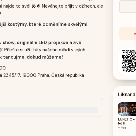
i najde to své! 🎤🌟 Neváhejte přijít v džínech, ale

nější kostýmy, které odměníme skvělými
 show, originální LED projekce
a živé
 Přijďte si užít hity našeho mládí v jejich
tak tancujme, dokud můžeme!
:00
á 2345/17, 19000 Praha, Česká republika
Liknan
LUNETIC -
let II.
2
OKT