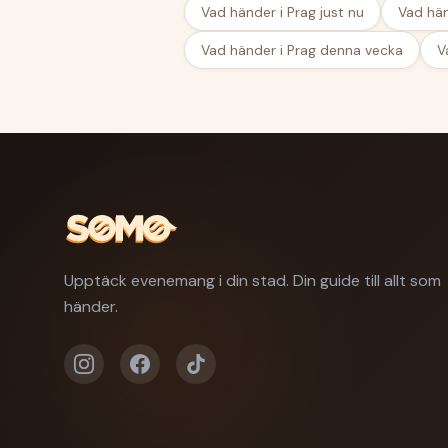
Vad händer i Prag just nu
Vad hän
Vad händer i Prag denna vecka
V
Upptäck evenemang i din stad. Din guide till allt som
händer.