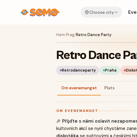
Eve
Choose city
Hem
›
Prag
›
Retro Dance Party
Retro Dance Pa
Retrodanceparty
Praha
Disko
Om evenemanget
Plats
OM EVENEMANGET
🎉
Přijďte s námi oslavit nezapome
kultovních akcí se nyní chystáme zane
diskotéka
se světovými a českými hit