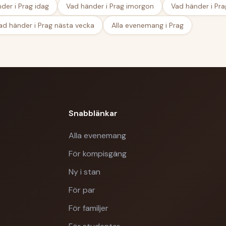
der i Prag idag
Vad händer i Prag imorgon
Vad händer i Pra
ad händer i Prag nästa vecka
Alla evenemang i Prag
Snabblänkar
Alla evenemang
För kompisgäng
Ny i stan
För par
För familjer