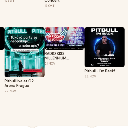
Concert
17
OKT
17
OKT
RADIO KISS
MILLENNIUM
EXPLOSION
21
NOV
Pitbull - I'm Back!
22
NOV
Pitbull live at O2
Arena Prague
22
NOV