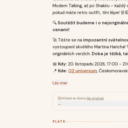
Modern Talking, až po Shakiru – každý s
pokud máte retro outfit, tím lépe! 👗
🔍
Soutěžit budeme i o nejoriginál
cenami!
🚀 Těšte se na
impozantní světelnou
vystoupení skvělého Martina Haricha! 🎊
originálních verzích.
Doba je těžká, 
📅
Kdy:
20. listopadu 2026, 17:00 - 21
📍
Kde:
O2 universum
, Českomoravsk
Läs mer
Hittad av Somo
·
Se original
→
PLATS