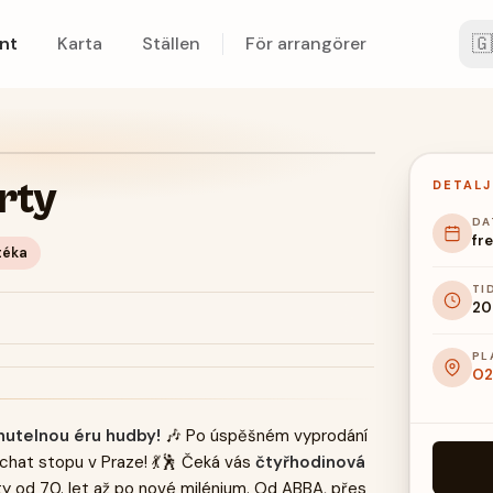
🇬
nt
Karta
Ställen
För arrangörer
rty
DETALJ
DA
fre
téka
TI
20
PL
O2
nutelnou éru hudby!
🎶 Po úspěšném vyprodání
chat stopu v Praze! 💃🕺 Čeká vás
čtyřhodinová
y od 70. let až po nové milénium. Od ABBA, přes