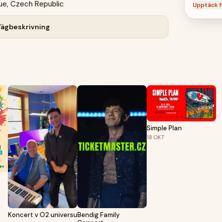
ue, Czech Republic
Upptäck f
ägbeskrivning
Simple Plan
18
OKT
Koncert v O2 universu
Bendig Family