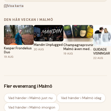
Visa karta
DEN HÄR VECKAN I MALMÖ
Mandin Unplugged
Champagneprovning
Kasper Frondelius
Malmö även med
GUIDADE
20
AUG
Duo
annat bubbel. 19/8
VISNINGAR
19
AUG
år 2026 kl 18.00
19
AUG
22
AUG
Fler evenemang i Malmö
Vad händer i Malmö just nu
Vad händer i Malmö idag
Vad händer i Malmö imorgon