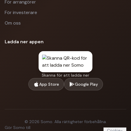
För arrangörer
För investerare
Om oss
Ladda ner appen
Skanna för att ladda ner
App Store
Google Play
©
2026
Somo.
Alla rättigheter förbehållna.
Gör Somo till
Cookie-