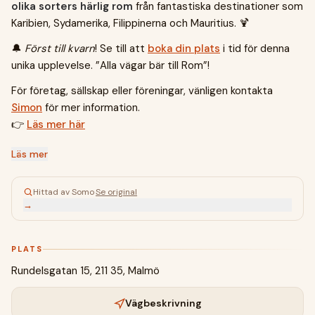
olika sorters härlig rom
från fantastiska destinationer som
Karibien, Sydamerika, Filippinerna och Mauritius. 🍹
🔔
Först till kvarn
! Se till att
boka din plats
i tid för denna
unika upplevelse. ”Alla vägar bär till Rom”!
För företag, sällskap eller föreningar, vänligen kontakta
Simon
för mer information.
👉
Läs mer här
Läs mer
Hittad av Somo
·
Se original
→
PLATS
Rundelsgatan 15, 211 35, Malmö
Vägbeskrivning