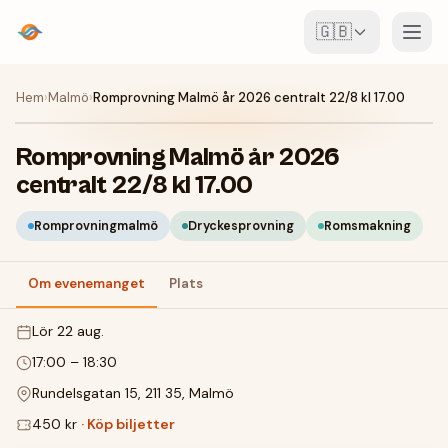
🇬🇧
Event
Hem
›
Malmö
›
Romprovning Malmö år 2026 centralt 22/8 kl 17.00
Karta
Romprovning Malmö år 2026
centralt 22/8 kl 17.00
Ställen
Romprovningmalmö
Dryckesprovning
Romsmakning
För arrangörer
Om evenemanget
Plats
Skapa event
Ladda ner appen
lör 22 aug.
17:00
–
18:30
Rundelsgatan 15, 211 35, Malmö
450 kr
·
Köp biljetter