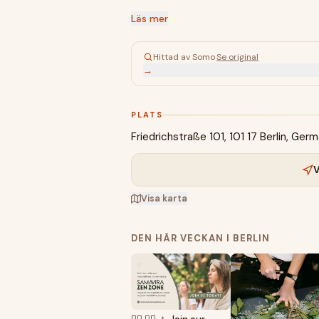
Läs mer
Hittad av Somo
·
Se original
→
PLATS
Friedrichstraße 101, 101 17 Berlin, Ger
V
Visa karta
DEN HÄR VECKAN I BERLIN