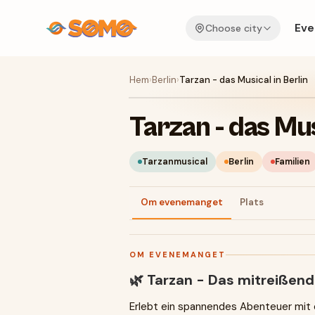
Eve
Choose city
Hem
›
Berlin
›
Tarzan - das Musical in Berlin
Tarzan - das Mus
Tarzanmusical
Berlin
Familien
Om evenemanget
Plats
OM EVENEMANGET
🌿 Tarzan - Das mitreißende
Erlebt ein spannendes Abenteuer mit 