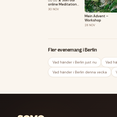
🧘‍♂️ 🧘‍♀️ 🧘 Join our
online Meditation
Community!
30
NOV
Mein Advent –
Workshop
28
NOV
Fler evenemang i Berlin
Vad händer i Berlin just nu
Vad hä
Vad händer i Berlin denna vecka