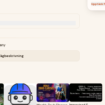
Berlin
Upptäck f
many
ägbeskrivning
Improvised &