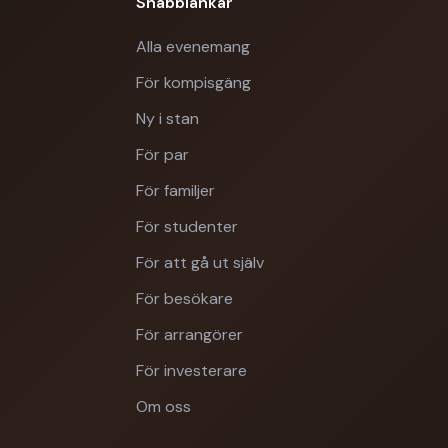
Snabblänkar
Alla evenemang
För kompisgäng
Ny i stan
För par
För familjer
För studenter
För att gå ut själv
För besökare
För arrangörer
För investerare
Om oss