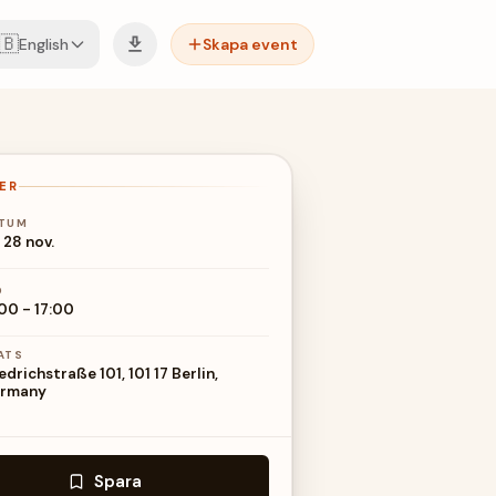
🇧
English
Skapa event
ER
TUM
 28 nov.
D
:00
-
17:00
ATS
edrichstraße 101, 101 17 Berlin,
rmany
Spara