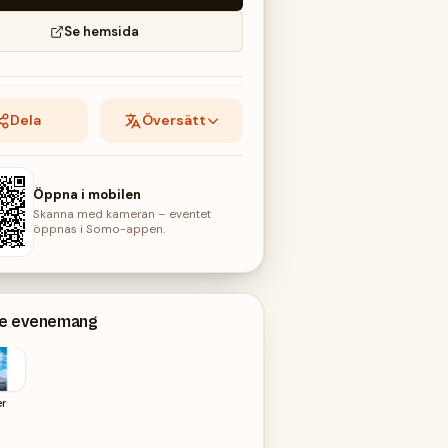
Se hemsida
Dela
Översätt
Öppna i mobilen
Skanna med kameran – eventet
öppnas i Somo-appen.
de evenemang
er
Schatz
ur |