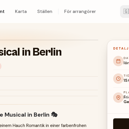
🇬
nt
Karta
Ställen
För arrangörer
ical in Berlin
DETALJ
DA
lör
TI
15
PL
Fri
Ge
 Musical in Berlin 🎭
einem Hauch Romantik in einer farbenfrohen