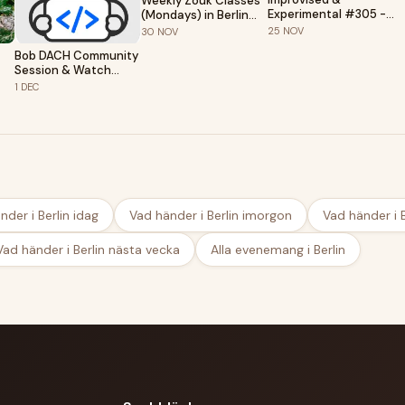
Weekly Zouk Classes
Experimental #305 -
(Mondays) in Berlin
Closing night of 2026
with Salka & Charlie
25
NOV
30
NOV
Bob DACH Community
Session & Watch
Party Berlin
1
DEC
nder i Berlin idag
Vad händer i Berlin imorgon
Vad händer i B
Vad händer i Berlin nästa vecka
Alla evenemang i Berlin