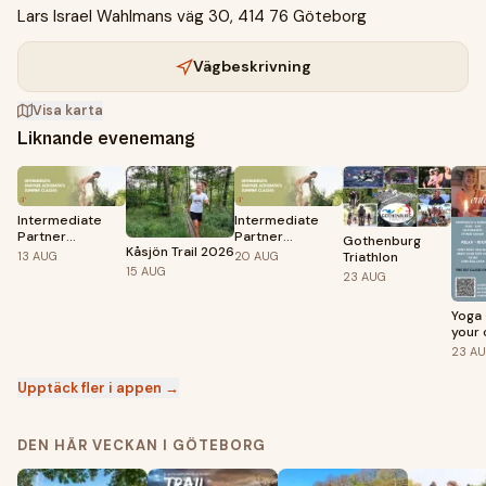
Lars Israel Wahlmans väg 30, 414 76 Göteborg
Vägbeskrivning
Visa karta
Liknande evenemang
Intermediate
Intermediate
Partner
Partner
Gothenburg
Kåsjön Trail 2026
Acrobatics
Acrobatics
13
AUG
20
AUG
Triathlon
Summer Classes
Summer Classes
15
AUG
23
AUG
Yoga 
your 
23
A
Upptäck fler i appen →
DEN HÄR VECKAN I GÖTEBORG