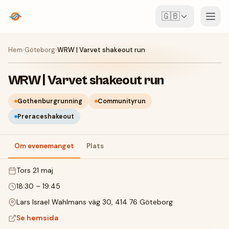
🇬🇧
Event
Hem
›
Göteborg
›
WRW | Varvet shakeout run
Karta
WRW | Varvet shakeout run
Ställen
Gothenburgrunning
Communityrun
Preraceshakeout
För arrangörer
Om evenemanget
Plats
Skapa event
Ladda ner appen
tors 21 maj
18:30
–
19:45
Lars Israel Wahlmans väg 30, 414 76 Göteborg
Se hemsida