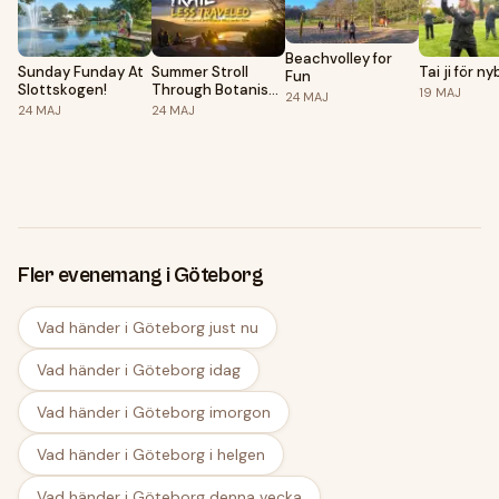
Beachvolley for
Sunday Funday At
Summer Stroll
Tai ji för n
Fun
Slottskogen!
Through Botaniska
19
MAJ
24
MAJ
& Änggårdsbergen
24
MAJ
24
MAJ
🌿☀️
Fler evenemang i Göteborg
Vad händer i Göteborg just nu
Vad händer i Göteborg idag
Vad händer i Göteborg imorgon
Vad händer i Göteborg i helgen
Vad händer i Göteborg denna vecka