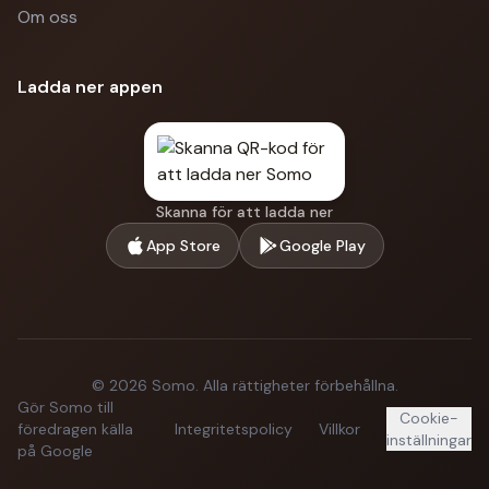
Om oss
Ladda ner appen
Skanna för att ladda ner
App Store
Google Play
©
2026
Somo.
Alla rättigheter förbehållna.
Gör Somo till
Cookie-
föredragen källa
Integritetspolicy
Villkor
inställningar
på Google